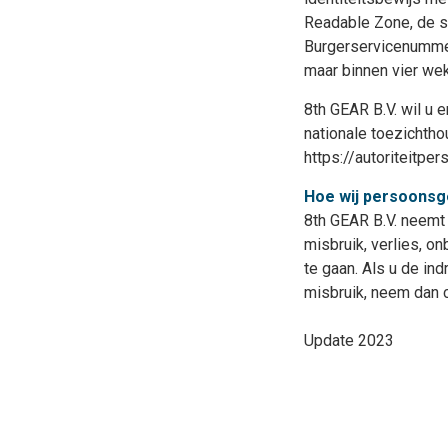
Readable Zone, de s
Burgerservicenummer
maar binnen vier we
8th GEAR B.V. wil u e
nationale toezichtho
https://autoriteitp
Hoe wij persoonsg
8th GEAR B.V. neem
misbruik, verlies, 
te gaan. Als u de ind
misbruik, neem dan c
Update 2023