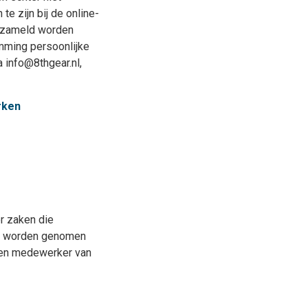
e zijn bij de online-
erzameld worden
emming persoonlijke
 info@8thgear.nl,
rken
r zaken die
die worden genomen
een medewerker van