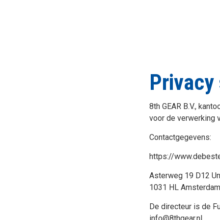
Privacy
8th GEAR B.V., kant
voor de verwerking 
Contactgegevens:
https://www.debeste
Asterweg 19 D12 Uni
1031 HL Amsterda
De directeur is de F
info@8thgear.nl