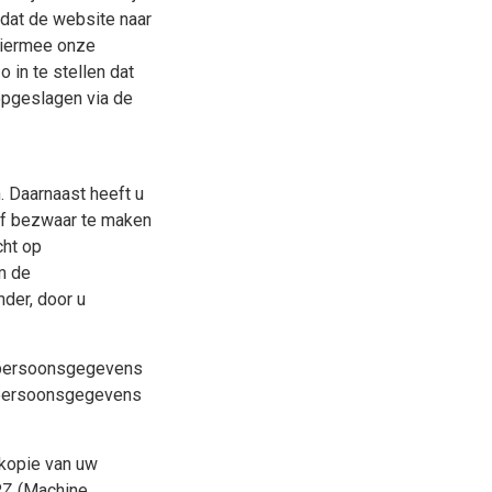
dat de website naar
hiermee onze
 in te stellen dat
opgeslagen via de
. Daarnaast heeft u
of bezwaar te maken
cht op
m de
der, door u
w persoonsgegevens
w persoonsgegevens
 kopie van uw
RZ (Machine