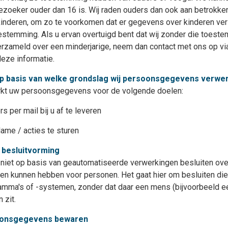
ezoeker ouder dan 16 is. Wij raden ouders dan ook aan betrokken t
n kinderen, om zo te voorkomen dat er gegevens over kinderen v
estemming. Als u ervan overtuigd bent dat wij zonder die toest
zameld over een minderjarige, neem dan contact met ons op via
deze informatie.
op basis van welke grondslag wij persoonsgegevens verwe
rkt uw persoonsgegevens voor de volgende doelen:
 per mail bij u af te leveren
lame / acties te sturen
besluitvorming
 niet op basis van geautomatiseerde verwerkingen besluiten ove
lgen kunnen hebben voor personen. Het gaat hier om besluiten 
mma's of -systemen, zonder dat daar een mens (bijvoorbeeld 
 zit.
oonsgegevens bewaren