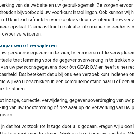
werking van de website en uw gebruiksgemak. Ze zorgen ervoor 
thouden bijvoorbeeld uw voorkeursinstellingen. Ook kunnen wij 
n. U kunt zich afmelden voor cookies door uw internetbrowser zo
er opslaat. Daarnaast kunt u ook alle informatie die eerder is 
browser verwijderen.
aanpassen of verwijderen
 uw persoonsgegevens in te zien, te corrigeren of te verwijderen
ntuele toestemming voor de gegevensverwerking in te trekken 
 van uw persoonsgegevens door 8th GEAR B.V. en heeft u het re
arheid. Dat betekent dat u bij ons een verzoek kunt indienen o
e wij van u beschikken in een computerbestand naar u of een an
, te sturen.
tot inzage, correctie, verwijdering, gegevensoverdraging van u
ekking van uw toestemming of bezwaar op de verwerking van u
ear.nl.
ijn dat het verzoek tot inzage door u is gedaan, vragen wij u een
et het verzoek mee te sturen. Maak in deze kopie uw pasfoto, M