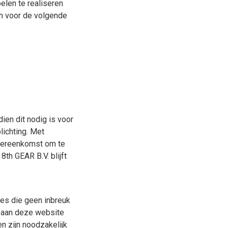
elen te realiseren
n voor de volgende
ien dit nodig is voor
lichting. Met
overeenkomst om te
th GEAR B.V. blijft
ies die geen inbreuk
k aan deze website
n zijn noodzakelijk