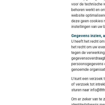
voor de technische 
behoren werkt en on
website optimalisere
deze geen cookies me
instellingen van uw 
Gegevens inzien, 
U heeft het recht om
het recht om uw eve
tegen de verwerking
gegevensoverdraagba
persoonsgegevens di
genoemde organisatie
U kunt een verzoek 
of verzoek tot intr
sturen naar info@8thg
Om er zeker van te z
identiteitsbewijs m